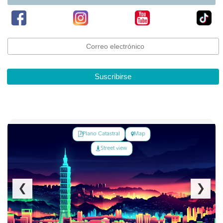
Suscribirse
Plano Catastral
Map
Street view
❮
❯