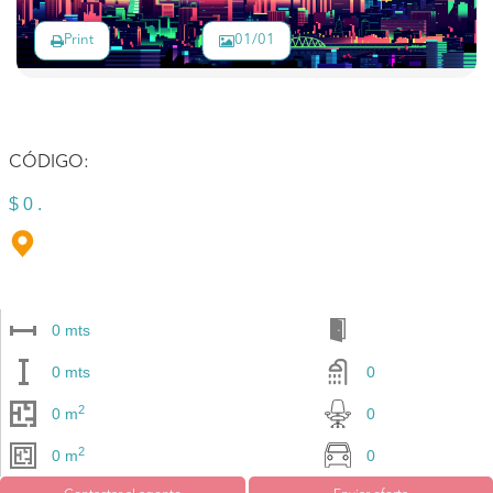
Print
01/01
CÓDIGO:
$ 0 .
0 mts
0 mts
0
2
0 m
0
2
0 m
0