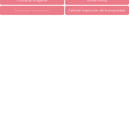
Contactar al agente
Enviar oferta
Descargar inclusiones
Solicitar inspección de la propiedad